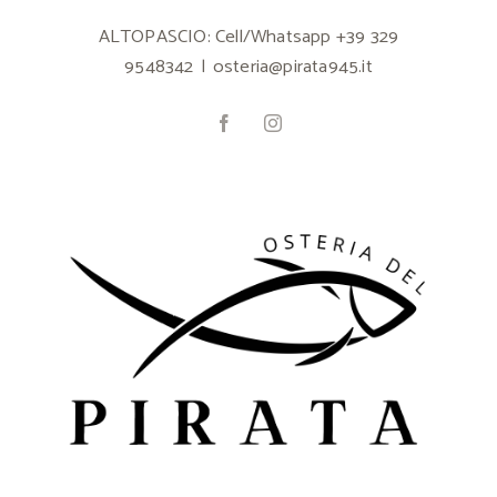
Salta
ALTOPASCIO: Cell/Whatsapp
+39 329
al
9548342
|
osteria@pirata945.it
contenuto
Facebook
Instagram